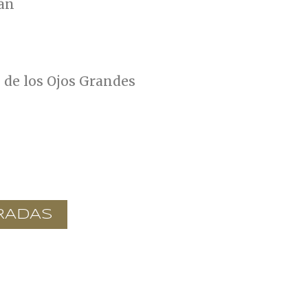
lán
n de los Ojos Grandes
RADAS